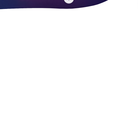
the
next
section
課題
非効率なレビューで、開発工
数が40%悪化
「システム構成図を見ればわかる」と言いたいのに、説明会
や補足資料が必要。クライアントや監査担当、チームメイト
との認識あわせなど、レビューの機会は意外と多い。
*開発者がメンバーとの認識あわせに費やす時間は40%に及ぶ。